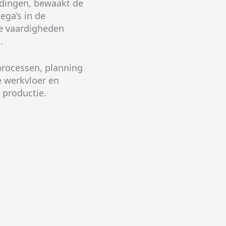
eidingen, bewaakt de
ega’s in de
ve vaardigheden
.
processen, planning
de werkvloer en
 productie.