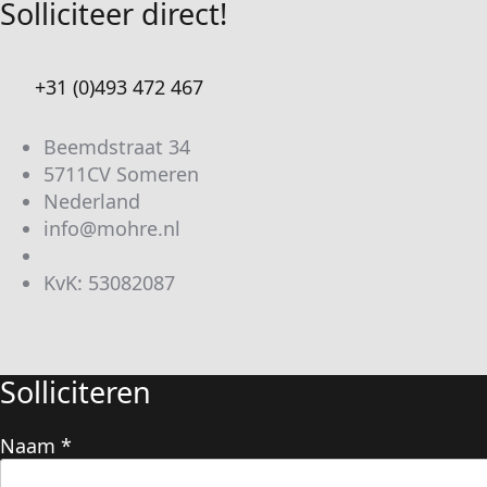
Solliciteer direct!
+31 (0)493 472 467
Beemdstraat 34
5711CV Someren
Nederland
info@mohre.nl
KvK: 53082087
Solliciteren
Naam
*