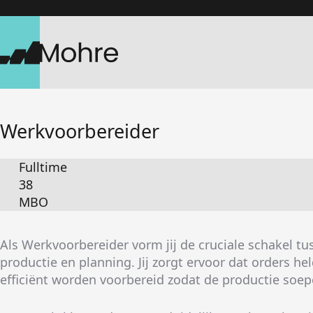
Home
Werkvoorbereider
Werkwijze
Engineering
Productie
Fulltime
Over ons
38
Contact
MBO
Als Werkvoorbereider vorm jij de cruciale schakel tu
productie en planning. Jij zorgt ervoor dat orders he
efficiënt worden voorbereid zodat de productie soep